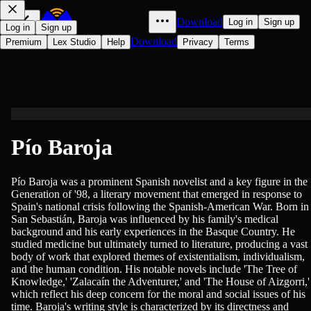
Download
Log in
Sign up
Log in
Sign up
Download
Premium
Lex Studio
Help
Privacy
Terms
Pío Baroja
Pío Baroja was a prominent Spanish novelist and a key figure in the
Generation of '98, a literary movement that emerged in response to
Spain's national crisis following the Spanish-American War. Born in
San Sebastián, Baroja was influenced by his family's medical
background and his early experiences in the Basque Country. He
studied medicine but ultimately turned to literature, producing a vast
body of work that explored themes of existentialism, individualism,
and the human condition. His notable novels include 'The Tree of
Knowledge,' 'Zalacaín the Adventurer,' and 'The House of Aizgorri,'
which reflect his deep concern for the moral and social issues of his
time. Baroja's writing style is characterized by its directness and