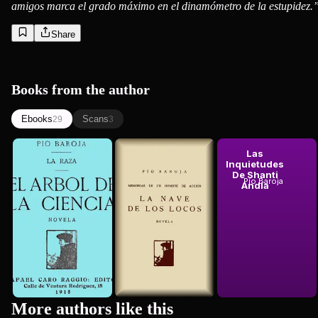
amigos marca el grado máximo en el dinamómetro de la estupidez.
Share
Books from the author
Ebooks
Scans
29
3
El árbol de
La Nave De
Las
la ciencia:
Los Locos:
Inquietudes
Pío Baroja
novela
Novela
De Shanti
Pío Baroja
Pío Baroja
Andia
1925
More authors like this