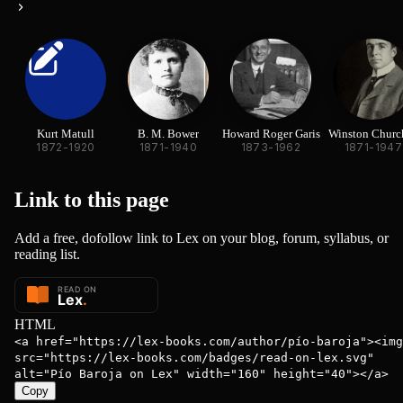
Kurt Matull
B. M. Bower
Howard Roger Garis
Winston Church
1872-1920
1871-1940
1873-1962
1871-1947
Link to this
page
Add a free, dofollow link to Lex on your blog, forum, syllabus, or
reading list.
HTML
<a href="https://lex-books.com/author/pío-baroja"><img
src="https://lex-books.com/badges/read-on-lex.svg"
alt="Pío Baroja on Lex" width="160" height="40"></a>
Copy